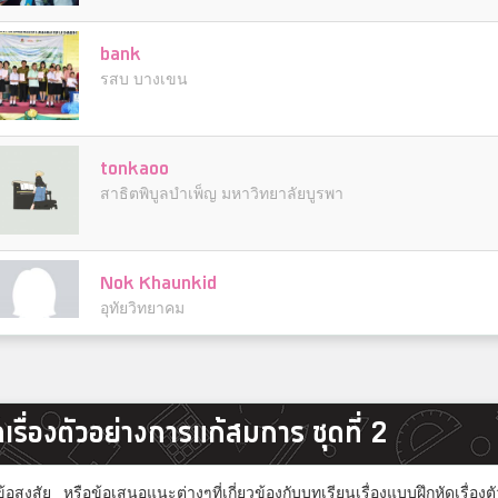
bank
รสบ บางเขน
tonkaoo
สาธิตพิบูลบำเพ็ญ มหาวิทยาลัยบูรพา
Nok Khaunkid
อุทัยวิทยาคม
โอ๊ค
ดเรื่องตัวอย่างการแก้สมการ ชุดที่ 2
โรงเรียนมัธยม
สงสัย หรือข้อเสนอแนะต่างๆที่เกี่ยวข้องกับบทเรียนเรื่องแบบฝึกหัดเรื่อ