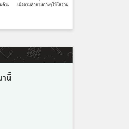
5
ะบบด้วย เมื่อถามคำถามต่างๆให้ใส่ราย
คะแนน
5
คะแนน
5
านี้
คะแนน
5
คะแนน
5