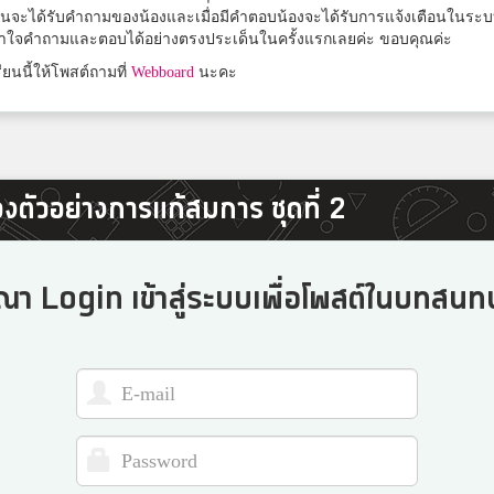
โดนัท
้สอนจะได้รับคำถามของน้องและเมื่อมีคำตอบน้องจะได้รับการแจ้งเตือนในร
้าใจคำถามและตอบได้อย่างตรงประเด็นในครั้งแรกเลยค่ะ ขอบคุณค่ะ
สาธิตวัดพระศรี
ยนนี้ให้โพสต์ถามที่
Webboard
นะคะ
ใบตอง
ระยองวิทยาคม
งตัวอย่างการแก้สมการ ชุดที่ 2
เลนส์
สตรีนครสวรรค์
ณา Login เข้าสู่ระบบเพื่อโพสต์ในบทสนทน
LukTarn
ราชวินิตบางเขน
พชิรา พรสุรัตน์
สงวนหญิง