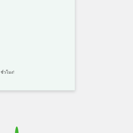
คะแนน
5
คะแนน
5
คะแนน
 ชั่วโมง!
5
คะแนน
5
คะแนน