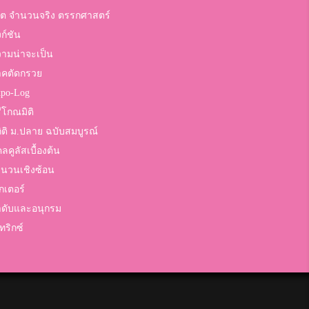
5
ต จำนวนจริง ตรรกศาสตร์
งก์ชัน
คะแนน
ามน่าจะเป็น
าคตัดกรวย
5
po-Log
คะแนน
ีโกณมิติ
ิติ ม.ปลาย ฉบับสมบูรณ์
5
ลคูลัสเบื้องต้น
นวนเชิงซ้อน
คะแนน
กเตอร์
ดับและอนุกรม
5
ทริกซ์
คะแนน
5