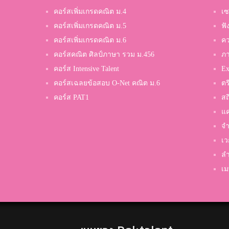
ใบเตย
คอร์สเพิ่มเกรดคณิต ม.4
เซ
กาญจนาภิเษก นครปฐม
คอร์สเพิ่มเกรดคณิต ม.5
ฟั
คอร์สเพิ่มเกรดคณิต ม.6
คว
ดาว
คอร์สคณิต ศิลป์ภาษา รวม ม.456
ภ
สังขะ
คอร์ส Intensive Talent
Ex
คอร์สเฉลยข้อสอบ O-Net คณิต ม.6
ตร
คอร์ส PAT1
สถ
อิ๊ค
แค
หาดใหญ่วิทยาคาร
จำ
เว
ลำ
ฟามิโกะ
เม
อุดรพิทยานุกูล
Ansgar
Sarasas wited bangbon