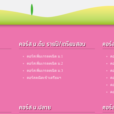
เซฟ
สาธิตแห่งมหาวิทยาลัยธรรมศาสตร์
kookv
คอร์ส ม.ต้น รายปี/เตรียมสอบ
คอร์
บูรณะรำลึก
คอร์สเพิ่มเกรดคณิต ม.1
คอ
เปรม
คอร์สเพิ่มเกรดคณิต ม.2
คอ
สวนกุหลาบวิทยาลัยรังสิต
คอร์สเพิ่มเกรดคณิต ม.3
คอ
คอร์สคณิตเข้าเตรียมฯ
คอ
คอ
โอ
คอ
ชลประทานวิทยา
คอร์ส ม.ปลาย
คอร์