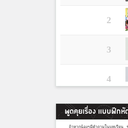
2
3
4
5
พูดคุยเรื่อง แบบฝึกหั
ถ้าหากน้องๆมีคำถามในบทเรียน ข้อ