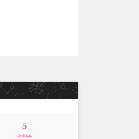
5
คะแนน