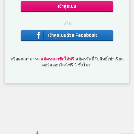
3
อนุบาลบางมูลนาก
เข้าสู่ระบบ
หรือ
[FB]Gunner6/4
3
อนุบาลบางมูลนาก
เข้าสู่ระบบด้วย Facebook
Pornsinee Daengmoon
หรือคุณสามารถ
สมัครสมาชิกได้ฟรี
สมัครวันนี้รับสิทธิ์เข้าเรียน
3
สมาชิก Dektalent.com
คอร์สออนไลน์ฟรี 5 ชั่วโมง!
ญาณธิชา นาแถมนาค
3
สตรีวัดมหาฤฒาราม
Sonic
3
Jinoschool