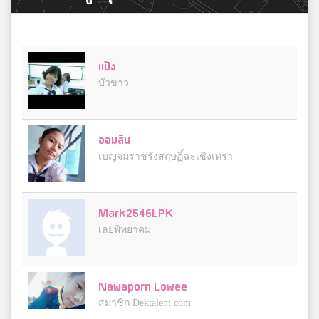
แป้ง
3
บัวขาว
ออมสิน
3
เบญจมราชรังสฤษฏิ์ฉะเชิงเทรา
Mark2546LPK
3
เลยพิทยาคม
Nawaporn Lowee
3
สมาชิก Dektalent.com