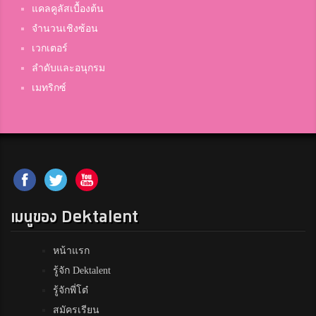
แคลคูลัสเบื้องต้น
จำนวนเชิงซ้อน
บิ่มบิ๊ม
3
เวกเตอร์
เฉลิมพระเกียรติสมเด็จพระศรีนครินทร์ ภูเก็ต
ลำดับและอนุกรม
เมทริกซ์
ขวัญ
3
อัสสัมชัญคอนแวนต์
CD
3
ดอนบอสโก
เมนูของ Dektalent
Naannaan
หน้าแรก
3
Samsenwittayalai
รู้จัก Dektalent
รู้จักพี่โต๋
สมัครเรียน