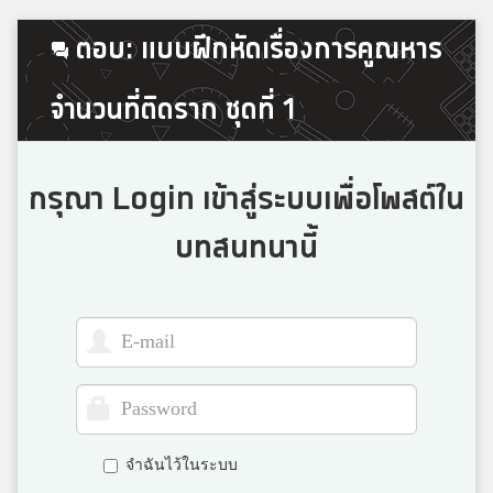
เยาวลักษณ์ บัวเกตุ
ตอบ: แบบฝึกหัดเรื่องการคูณหาร
3
สมาชิก Dektalent.com
จำนวนที่ติดราก ชุดที่ 1
Phasu Sadayurat
3
นครสวรรค์
กรุณา Login เข้าสู่ระบบเพื่อโพสต์ใน
บทสนทนานี้
mimi_pprwp
3
หาดใหญ่วิทยาลัย
AKASE
3
จ.ภ.
จำฉันไว้ในระบบ
กัน