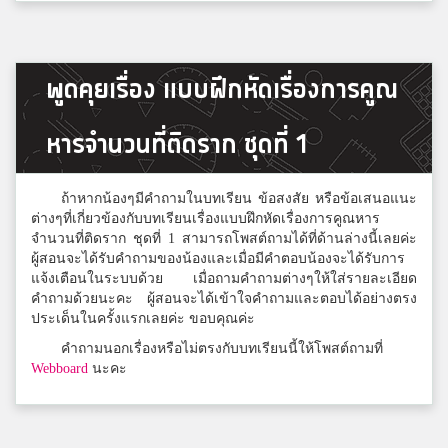
PU Pae
3
พูดคุยเรื่อง แบบฝึกหัดเรื่องการคูณ
สมาชิก Dektalent.com
หารจำนวนที่ติดราก ชุดที่ 1
Intanon Thongsoi
3
สมาชิก Dektalent.com
ถ้าหากน้องๆมีคำถามในบทเรียน ข้อสงสัย หรือข้อเสนอแนะ
ต่างๆที่เกี่ยวข้องกับบทเรียนเรื่องแบบฝึกหัดเรื่องการคูณหาร
จำนวนที่ติดราก ชุดที่ 1 สามารถโพสต์ถามได้ที่ด้านล่างนี้เลยค่ะ
ผู้สอนจะได้รับคำถามของน้องและเมื่อมีคำตอบน้องจะได้รับการ
กบ
3
แจ้งเตือนในระบบด้วย เมื่อถามคำถามต่างๆให้ใส่รายละเอียด
สาธิตมหาวิทยาลัยรามคำแหง
คำถามด้วยนะคะ ผู้สอนจะได้เข้าใจคำถามและตอบได้อย่างตรง
ประเด็นในครั้งแรกเลยค่ะ ขอบคุณค่ะ
คำถามนอกเรื่องหรือไม่ตรงกับบทเรียนนี้ให้โพสต์ถามที่
Sunisa Uathanasup
Webboard
นะคะ
3
สมาชิก Dektalent.com