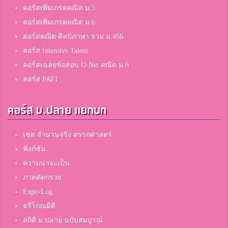
3
เบญจมราชูทิศ จันทบุรี
คอร์สเพิ่มเกรดคณิต ม.5
คอร์สเพิ่มเกรดคณิต ม.6
คอร์สคณิต ศิลป์ภาษา รวม ม.456
Asita Sunaphrom
3
คอร์ส Intensive Talent
สมาชิก Dektalent.com
คอร์สเฉลยข้อสอบ O-Net คณิต ม.6
คอร์ส PAT1
Kauchepon Nupheng
3
คอร์ส ม.ปลาย แยกบท
สมาชิก Dektalent.com
เซต จำนวนจริง ตรรกศาสตร์
จีน
ฟังก์ชัน
3
สตรีศึกษาร้อยเอ็ด
ความน่าจะเป็น
ภาคตัดกรวย
Expo-Log
Christiann Thonglor
3
ตรีโกณมิติ
สมาชิก Dektalent.com
สถิติ ม.ปลาย ฉบับสมบูรณ์