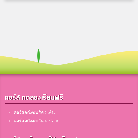
Sam Samthong
3
สมาชิก Dektalent.com
sanyorin
3
สตรีสิริเกศ
ปอม
3
ปัว
คอร์ส ทดลองเรียนฟรี
เจลลี่
3
อุตรดิตถ์ดรุณี
คอร์สคณิตเบสิค ม.ต้น
คอร์สคณิตเบสิค ม.ปลาย
ตะไคร้ ฯ.