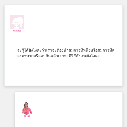
[FB]Gunner6/4
3
อนุบาลบางมูลนาก
พลอย
Pornsinee Daengmoon
3
สมาชิก Dektalent.com
จะรู้ได้ยังไงคะว่าเราจะต้องนำสมการที่หนึ่งหรือสมการที่ส
องมาบวกหรือลบกันแล้วเราจะมีวิธีสังเกตยังไงคะ
Parichaya Malain
3
สมาชิก Dektalent.com
ศิลปินเถื่อน นาคอน
3
สมาชิก Dektalent.com
พี่โต๋
BF2311