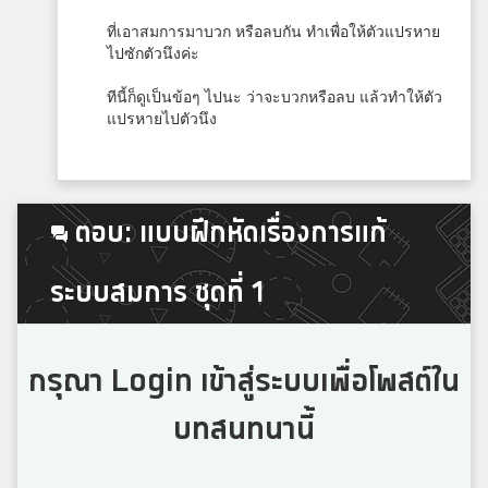
3
สารสาสน์วิเทศสายไหม
ที่เอาสมการมาบวก หรือลบกัน ทำเพื่อให้ตัวแปรหาย
ไปซักตัวนึงค่ะ
Ittipat Meegeawyai
ทีนี้ก็ดูเป็นข้อๆ ไปนะ ว่าจะบวกหรือลบ แล้วทำให้ตัว
3
แปรหายไปตัวนึง
สมาชิก Dektalent.com
Nunpanita Chaidilok
ตอบ: แบบฝึกหัดเรื่องการแก้
3
สมาชิก Dektalent.com
ระบบสมการ ชุดที่ 1
Ittipon Thongkerd
3
สมาชิก Dektalent.com
กรุณา Login เข้าสู่ระบบเพื่อโพสต์ใน
บทสนทนานี้
Jedi
3
กัลยาณีศรีธรรมราช