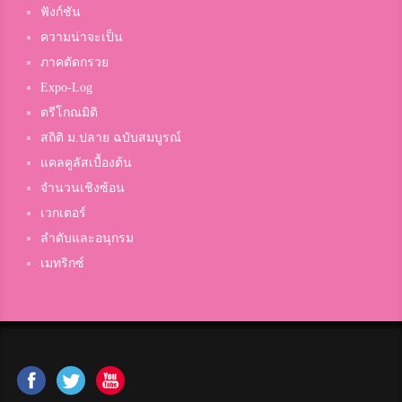
CD
ฟังก์ชัน
3
ดอนบอสโก
ความน่าจะเป็น
ภาคตัดกรวย
Expo-Log
Benz Zlot
3
ตรีโกณมิติ
สมาชิก Dektalent.com
สถิติ ม.ปลาย ฉบับสมบูรณ์
แคลคูลัสเบื้องต้น
จำนวนเชิงซ้อน
Naannaan
3
เวกเตอร์
Samsenwittayalai
ลำดับและอนุกรม
เมทริกซ์
เจ้าา'ดี แทคค นิ้แอ
3
หาดใหญ่วิทยาลัยสมบูรณ์กุลกันยา
Nitirat Morndee
3
สมาชิก Dektalent.com