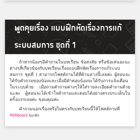
Krittiya Anansuphasak
3
พูดคุยเรื่อง แบบฝึกหัดเรื่องการแก้
สมาชิก Dektalent.com
ระบบสมการ ชุดที่ 1
Jkkkk
3
สตรีวัดมหาพฤฒาราม
ถ้าหากน้องๆมีคำถามในบทเรียน ข้อสงสัย หรือข้อเสนอแนะ
ต่างๆที่เกี่ยวข้องกับบทเรียนเรื่องแบบฝึกหัดเรื่องการแก้ระบบ
สมการ ชุดที่ 1 สามารถโพสต์ถามได้ที่ด้านล่างนี้เลยค่ะ ผู้สอนจะ
ได้รับคำถามของน้องและเมื่อมีคำตอบน้องจะได้รับการแจ้งเตือน
Sunisa Uathanasup
3
ในระบบด้วย เมื่อถามคำถามต่างๆให้ใส่รายละเอียดคำถามด้วย
สมาชิก Dektalent.com
นะคะ ผู้สอนจะได้เข้าใจคำถามและตอบได้อย่างตรงประเด็นใน
ครั้งแรกเลยค่ะ ขอบคุณค่ะ
คำถามนอกเรื่องหรือไม่ตรงกับบทเรียนนี้ให้โพสต์ถามที่
AKASE
Webboard
นะคะ
3
จ.ภ.