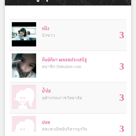
แป้ง
3
บัวขาว
กันย์ทิมา พลอยประเสริฐ
3
สมาชิก Dektalent.com
น้ำใส
3
จุฬาภรณราชวิทยาลัย
ปอย
3
สหะพาณิชย์บริหารธุรกิจ