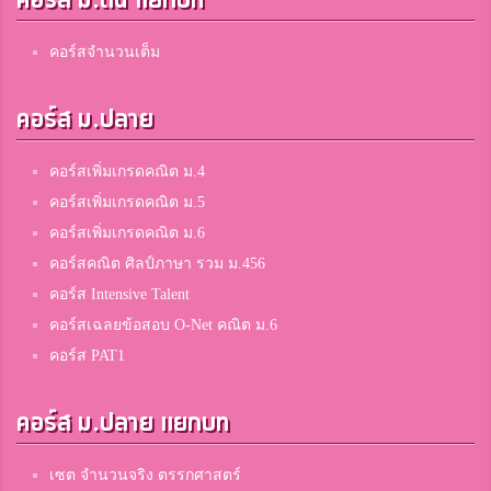
คอร์ส ม.ต้น แยกบท
เเปน ทับเเปด
คอร์สจำนวนเต็ม
3
สมาชิก Dektalent.com
คอร์ส ม.ปลาย
Chutima Dongyai
คอร์สเพิ่มเกรดคณิต ม.4
3
สมาชิก Dektalent.com
คอร์สเพิ่มเกรดคณิต ม.5
คอร์สเพิ่มเกรดคณิต ม.6
คอร์สคณิต ศิลป์ภาษา รวม ม.456
ใบเตย
3
คอร์ส Intensive Talent
ดาราวิทยาลัย
คอร์สเฉลยข้อสอบ O-Net คณิต ม.6
คอร์ส PAT1
Pat Pacharanan
3
คอร์ส ม.ปลาย แยกบท
สมาชิก Dektalent.com
เซต จำนวนจริง ตรรกศาสตร์