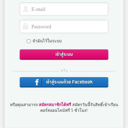
Jern Channarong
3
สมาชิก Dektalent.com
จำฉันไว้ในระบบ
Pat
3
สวนกุหลาบ
เข้าสู่ระบบ
หรือ
แปลน
3
วัดจันทราวาส
เข้าสู่ระบบด้วย Facebook
ด้วง
หรือคุณสามารถ
สมัครสมาชิกได้ฟรี
สมัครวันนี้รับสิทธิ์เข้าเรียน
3
พิจิตรพิทยาคม
คอร์สออนไลน์ฟรี 5 ชั่วโมง!