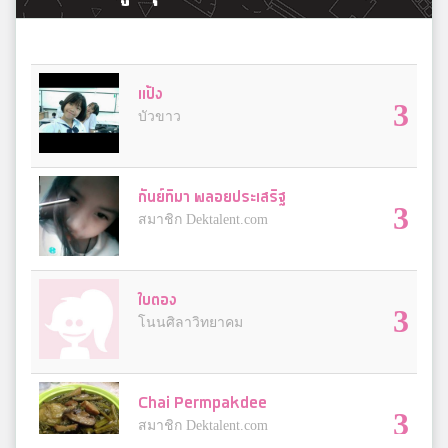
แป้ง
3
บัวขาว
กันย์ทิมา พลอยประเสริฐ
3
สมาชิก Dektalent.com
ใบตอง
3
โนนศิลาวิทยาคม
Chai Permpakdee
3
สมาชิก Dektalent.com