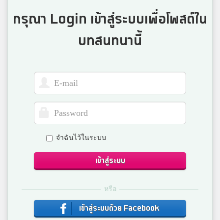
3
สมาชิก Dektalent.com
กรุณา Login เข้าสู่ระบบเพื่อโพสต์ใน
บทสนทนานี้
TungTung
3
พิมานพิทยาสรรค์
Phasu Sadayurat
3
นครสวรรค์
จำฉันไว้ในระบบ
ชื่อไรไม่สำคัญ'ญ ผมรักคุณ
3
สมาชิก Dektalent.com
เข้าสู่ระบบ
หรือ
Wannapa Chaimok
3
เข้าสู่ระบบด้วย Facebook
สมาชิก Dektalent.com