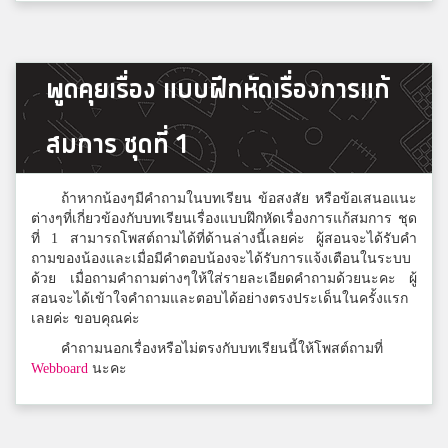
ศิษย์ มังกรหลับ
3
พูดคุยเรื่อง แบบฝึกหัดเรื่องการแก้
สมาชิก Dektalent.com
สมการ ชุดที่ 1
ต้นหนาว
3
ธรรมศาสตร์คลองหลวงวิทยาคม
ถ้าหากน้องๆมีคำถามในบทเรียน ข้อสงสัย หรือข้อเสนอแนะ
ต่างๆที่เกี่ยวข้องกับบทเรียนเรื่องแบบฝึกหัดเรื่องการแก้สมการ ชุด
ที่ 1 สามารถโพสต์ถามได้ที่ด้านล่างนี้เลยค่ะ ผู้สอนจะได้รับคำ
ถามของน้องและเมื่อมีคำตอบน้องจะได้รับการแจ้งเตือนในระบบ
กบ
3
ด้วย เมื่อถามคำถามต่างๆให้ใส่รายละเอียดคำถามด้วยนะคะ ผู้
สาธิตมหาวิทยาลัยรามคำแหง
สอนจะได้เข้าใจคำถามและตอบได้อย่างตรงประเด็นในครั้งแรก
เลยค่ะ ขอบคุณค่ะ
คำถามนอกเรื่องหรือไม่ตรงกับบทเรียนนี้ให้โพสต์ถามที่
Pawarisa Janthanam
Webboard
นะคะ
3
สมาชิก Dektalent.com