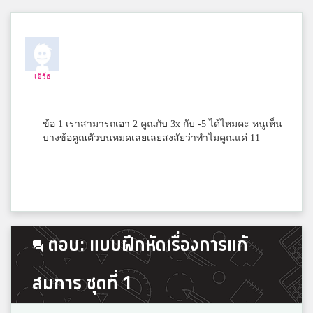
ชะเอม
3
ขุนหาญวิทยาสรรค์
เอิร์ธ
นาตาลี ลงหลิ่ง
3
สมาชิก Dektalent.com
ข้อ 1 เราสามารถเอา 2 คูณกับ 3x กับ -5 ได้ไหมคะ หนูเห็น
บางข้อคูณตัวบนหมดเลยเลยสงสัยว่าทำไมคูณแค่ 11
zxcv
3
zxcvbedtfzR
แอ้
ตอบ: แบบฝึกหัดเรื่องการแก้
3
มงคลศึกษา
สมการ ชุดที่ 1
Sunisa Uathanasup