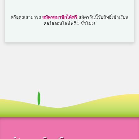
นก น้อย
หรือคุณสามารถ
สมัครสมาชิกได้ฟรี
สมัครวันนี้รับสิทธิ์เข้าเรียน
3
สงวนหญิง
คอร์สออนไลน์ฟรี 5 ชั่วโมง!
MercedesBenz Lapa
3
มสธ
Kaleema Klinchan
3
สมาชิก Dektalent.com
mimi_pprwp
3
หาดใหญ่วิทยาลัย