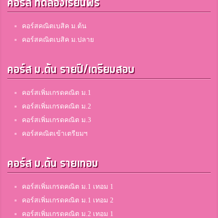
คอร์ส ทดลองเรียนฟรี
อลิสา นงค์สันเทียะ
3
สมาชิก Dektalent.com
คอร์สคณิตเบสิค ม.ต้น
คอร์สคณิตเบสิค ม.ปลาย
ชื่อนี้คิดนานมากฯ นะจิ๊
3
คอร์ส ม.ต้น รายปี/เตรียมสอบ
สมาชิก Dektalent.com
คอร์สเพิ่มเกรดคณิต ม.1
Pansak Nongmuang
คอร์สเพิ่มเกรดคณิต ม.2
3
สมาชิก Dektalent.com
คอร์สเพิ่มเกรดคณิต ม.3
คอร์สคณิตเข้าเตรียมฯ
Yaya Nuriya
คอร์ส ม.ต้น รายเทอม
3
อัตตัรกียะห์อิสลามียะห์
คอร์สเพิ่มเกรดคณิต ม.1 เทอม 1
คอร์สเพิ่มเกรดคณิต ม.1 เทอม 2
Pornsinee Daengmoon
คอร์สเพิ่มเกรดคณิต ม.2 เทอม 1