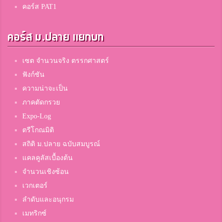
คอร์ส PAT1
Yajeennnnn.
3
คอร์ส ม.ปลาย แยกบท
เบญจมฯ2
เซต จำนวนจริง ตรรกศาสตร์
ศุภลักษณ์ ไชยนาพงษ์
ฟังก์ชัน
3
คณะราษฎรบำรุง จ.ยะลา
ความน่าจะเป็น
ภาคตัดกรวย
Expo-Log
นิวัฒน์ ภิงคารวัฒน์
ตรีโกณมิติ
3
สมาชิก Dektalent.com
สถิติ ม.ปลาย ฉบับสมบูรณ์
แคลคูลัสเบื้องต้น
จำนวนเชิงซ้อน
Ittipon Thongkerd
3
เวกเตอร์
สมาชิก Dektalent.com
ลำดับและอนุกรม
เมทริกซ์