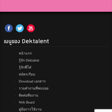
ดอนนี่ คนเดิม
3
สมาชิก Dektalent.com
Mark
3
Sisaket Wittayalai
เมนูของ Dektalent
นีม
หน้าแรก
3
อัสสัมชัญสมุทรปราการ
รู้จัก Dektalent
รู้จักพี่โต๋
สมัครเรียน
Jedi
Download เอกสาร
3
กัลยาณีศรีธรรมราช
รวมคำถามที่พบบ่อย
ติดต่อทีมงาน
Web Board
Jern Channarong
3
คู่มือการใช้งาน
สมาชิก Dektalent.com