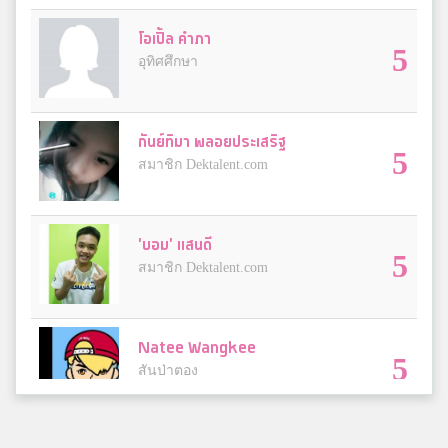
โอเปิ้ล คำภา
5
อุทิศศึกษา
กันย์ทิมา พลอยประเสริฐ
5
สมาชิก Dektalent.com
'บอม' แสนดี
5
สมาชิก Dektalent.com
Natee Wangkee
5
สันป่าตอง