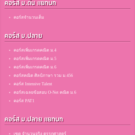
คอร์ส ม.ต้น แยกบท
5
นารีรัตน์จังหวัดแพร่
คอร์สจำนวนเต็ม
sanyorin
5
คอร์ส ม.ปลาย
สตรีสิริเกศ
คอร์สเพิ่มเกรดคณิต ม.4
Es Mo
คอร์สเพิ่มเกรดคณิต ม.5
5
สมาชิก Dektalent.com
คอร์สเพิ่มเกรดคณิต ม.6
คอร์สคณิต ศิลป์ภาษา รวม ม.456
คอร์ส Intensive Talent
นนท์(Non)
คอร์สเฉลยข้อสอบ O-Net คณิต ม.6
5
เชียงรายวิทยาคม
คอร์ส PAT1
คอร์ส ม.ปลาย แยกบท
ปอม
5
ปัว
เซต จำนวนจริง ตรรกศาสตร์