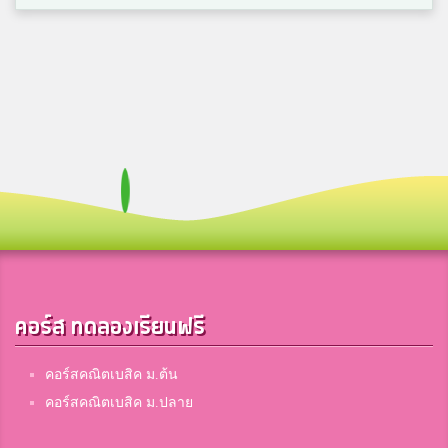
Sukuman Punyapunya
5
ลือคำหาญวารินชำราบ
เอ็น จอย
5
สมาชิก Dektalent.com
ต.เต้สาย หมอบ
5
สุรวิทยาคาร
คอร์ส ทดลองเรียนฟรี
เสาวรีย์
คอร์สคณิตเบสิค ม.ต้น
5
มอ.วิทยานุสรณ์
คอร์สคณิตเบสิค ม.ปลาย