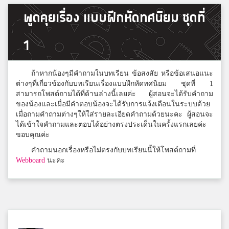
มิกซ์
5
พูดคุยเรื่อง แบบฝึกหัดทศนิยม ชุดที่
สมุทรสาครวิทยาลัย
1
ฟ้า
5
ศรียาภัย
ถ้าหากน้องๆมีคำถามในบทเรียน ข้อสงสัย หรือข้อเสนอแนะ
ต่างๆที่เกี่ยวข้องกับบทเรียนเรื่องแบบฝึกหัดทศนิยม ชุดที่ 1
สามารถโพสต์ถามได้ที่ด้านล่างนี้เลยค่ะ ผู้สอนจะได้รับคำถาม
ของน้องและเมื่อมีคำตอบน้องจะได้รับการแจ้งเตือนในระบบด้วย
zxcv
5
เมื่อถามคำถามต่างๆให้ใส่รายละเอียดคำถามด้วยนะคะ ผู้สอนจะ
zxcvbedtfzR
ได้เข้าใจคำถามและตอบได้อย่างตรงประเด็นในครั้งแรกเลยค่ะ
ขอบคุณค่ะ
คำถามนอกเรื่องหรือไม่ตรงกับบทเรียนนี้ให้โพสต์ถามที่
Noiy Phichit
Webboard
นะคะ
5
สมาชิก Dektalent.com
Siripen Suksawat
5
สมาชิก Dektalent.com