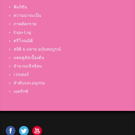
ฟังก์ชัน
ความน่าจะเป็น
fResult
5
ภาคตัดกรวย
มหาวิทยาลัยสุโขทัยธรรมาธิราช
Expo-Log
ตรีโกณมิติ
Bunjuthamart Klomkiang
สถิติ ม.ปลาย ฉบับสมบูรณ์
5
สมาชิก Dektalent.com
แคลคูลัสเบื้องต้น
จำนวนเชิงซ้อน
เวกเตอร์
พิมมี่
ลำดับและอนุกรม
5
ชะอวด
เมทริกซ์
Natthaphon Wasan
5
สมาชิก Dektalent.com