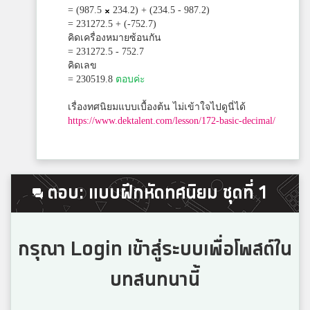
= (987.5
234.2) + (234.5 - 987.2)
Cher Bayon
= 231272.5‬ + (-752.7)
5
คิดเครื่องหมายซ้อนกัน
สมาชิก Dektalent.com
= 231272.5‬ - 752.7
คิดเลข
= 230519.8‬
ตอบค่ะ
Worawut Pangjai
5
เรื่องทศนิยมแบบเบื้องต้น ไม่เข้าใจไปดูนี่ได้
สมาชิก Dektalent.com
https://www.dektalent.com/lesson/172-basic-decimal/
Palmy
5
ศรียาภัย
ตอบ: แบบฝึกหัดทศนิยม ชุดที่ 1
ป๋อมแป๋ม
กรุณา Login เข้าสู่ระบบเพื่อโพสต์ใน
5
สิริธร
บทสนทนานี้
Lawwal Gaming