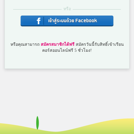
ยูไลค์ ออม
หรือ
สตรีวิท3
เข้าสู่ระบบด้วย Facebook
ปอนค์
ดาราวิทยาลัย
หรือคุณสามารถ
สมัครสมาชิกได้ฟรี
สมัครวันนี้รับสิทธิ์เข้าเรียน
คอร์สออนไลน์ฟรี 5 ชั่วโมง!
ปู
โรงเรียนสตรีวิทยา ๒
sakura
หอวัง
เคน