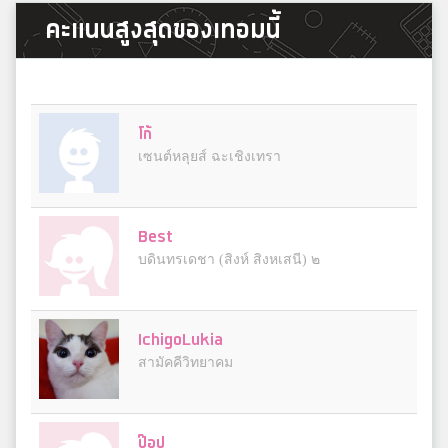
คะแนนสูงสุดของเทอมนี้
โก้
เซนต์หลุยส์ ฉะเชิงเทรา
Best
บดินทรเดชา (สิงห์ สิงหเสนี) ๒
IchigoLukia
สามัคคีวิทยาคม
ป๊อป