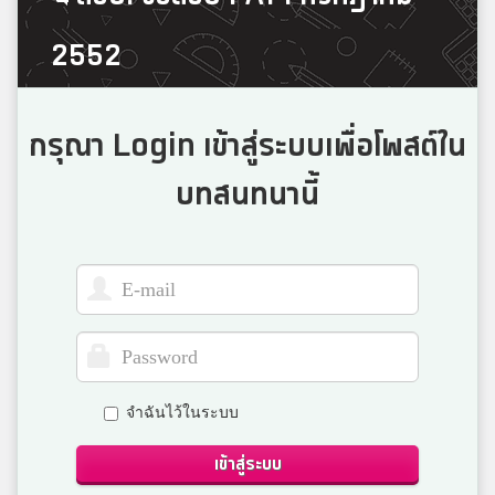
2552
น้ำ
เสนา\"เสนาประสิทธิ์\"
กรุณา Login เข้าสู่ระบบเพื่อโพสต์ใน
CHOMPU
บทสนทนานี้
โรงเรียนรัตนโกสินทร์สมโภชบางเขน
หลิง
สามัคคีวิทยาคม
นุ๊ก
จำฉันไว้ในระบบ
สระบุรีวิทยาคม
เข้าสู่ระบบ