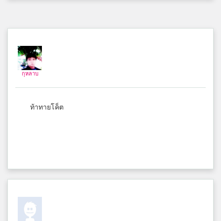
PUIFAI
ป่าแดดวิทยาคม
กุหลาบ
bbd
sst
ท้าทายโค็ต
เพียช
พิบูลวิทยาลัย
Achiraya Sripa
อัสสัมชัญสมุทรปราการ