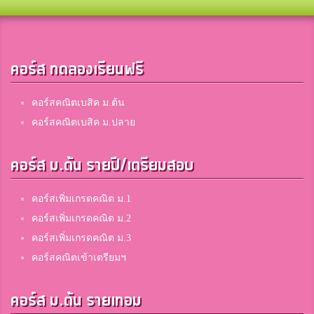
สันป่าตองวิทยาคม
BIRD
คอร์ส ทดลองเรียนฟรี
อุตรดิตถ์ดรุณี
คอร์สคณิตเบสิค ม.ต้น
คอร์สคณิตเบสิค ม.ปลาย
แตงโม
เมืองนครศรีธรรมรราช
คอร์ส ม.ต้น รายปี/เตรียมสอบ
คอร์สเพิ่มเกรดคณิต ม.1
พิกกี้
คอร์สเพิ่มเกรดคณิต ม.2
โรงเรียนสตรีราชินูทิศ
คอร์สเพิ่มเกรดคณิต ม.3
คอร์สคณิตเข้าเตรียมฯ
แพรว
คอร์ส ม.ต้น รายเทอม
จอมสุรางค์อุปถัมภ์