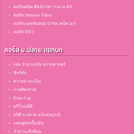
ชะเอม
คอร์สคณิต ศิลป์ภาษา รวม ม.456
พนัสพิทยาคาร
คอร์ส Intensive Talent
คอร์สเฉลยข้อสอบ O-Net คณิต ม.6
คอร์ส PAT1
susu
กาญจนานุเคราะห์
คอร์ส ม.ปลาย แยกบท
เซต จำนวนจริง ตรรกศาสตร์
โยโมสต์
ฟังก์ชัน
ขอนแก่นวิทยายน
ความน่าจะเป็น
ภาคตัดกรวย
sweetaorry
Expo-Log
สตรีศึกษา
ตรีโกณมิติ
สถิติ ม.ปลาย ฉบับสมบูรณ์
แคลคูลัสเบื้องต้น
unun
จำนวนเชิงซ้อน