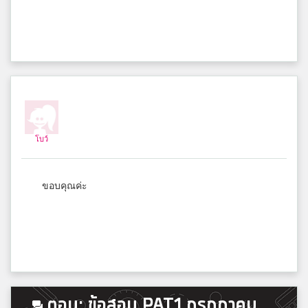
หอวัง
ออม
สารสาสน์วิเทศรังสิต
Dale
โบว์
TonoU College
ขอบคุณค่ะ
เจเนท
โรงเรียนวิทยานุกูลนารี
มายด์
โรงเรียนสตรีวัดมหาพฤฒาราม ในพระบรมราชินูปถั
ตอบ: ข้อสอบ PAT1 กรกฎาคม