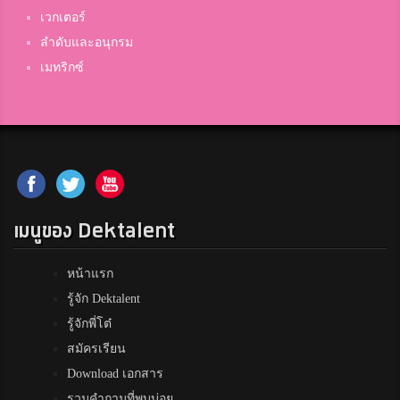
บุรีรัมย์พิทยาคม
เวกเตอร์
ลำดับและอนุกรม
เมทริกซ์
หมิว
บ่อไร่วิทยาคม
เจน
อัสสัมชัญนครราชสีมา
เมนูของ Dektalent
แบ็ค
หน้าแรก
โรงเรียนร้อยเอ็ดวิทยาลัย
รู้จัก Dektalent
รู้จักพี่โต๋
Pie
สมัครเรียน
มารีย์วิทยา
Download เอกสาร
รวมคำถามที่พบบ่อย