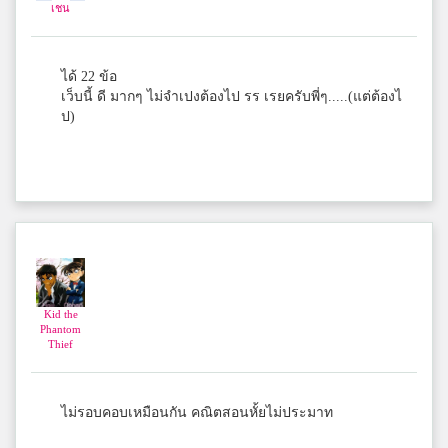
เชน
สุ
เซนต์จอห์น
ได้ 22 ข้อ
เว็บนี้ ดี มากๆ ไม่จำเปงต้องไป รร เรยครับพี่ๆ.....(แต่ต้องไ
ป)
Kate
เบญจมราชูทิศ จันทบุรี
arm
สตรีระนอง
Kid the
แอมมี่
Phantom
Thief
น.ต.อ.น.
ไม่รอบคอบเหมือนกัน คณิตสอนหั้ยไม่ประมาท
แพรว