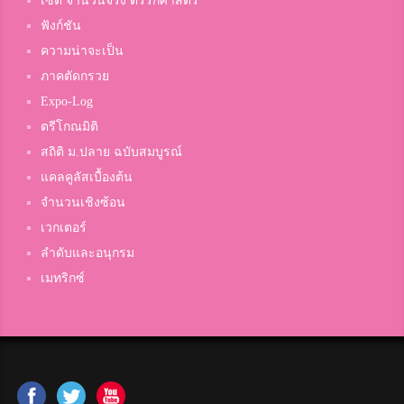
เซต จำนวนจริง ตรรกศาสตร์
Natnicha Kaewkampaeng
ฟังก์ชัน
สมาชิก Dektalent.com
ความน่าจะเป็น
ภาคตัดกรวย
Banluesak Onnim
Expo-Log
สมาชิก Dektalent.com
ตรีโกณมิติ
สถิติ ม.ปลาย ฉบับสมบูรณ์
แคลคูลัสเบื้องต้น
Noon JiBi
จำนวนเชิงซ้อน
สมาชิก Dektalent.com
เวกเตอร์
ลำดับและอนุกรม
เมทริกซ์
จ๋า
สาธิตพัฒนา
Ponchana Froy
สมาชิก Dektalent.com