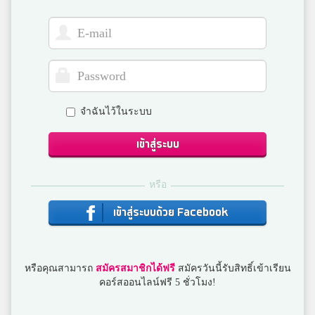
Sunisa Uathanasup
สมาชิก Dektalent.com
Milky Way
จำฉันไว้ในระบบ
สมาชิก Dektalent.com
เข้าสู่ระบบ
Natee Wangkee
หรือ
สันป่าตอง
เข้าสู่ระบบด้วย Facebook
ชื่อไรไม่สำคัญ'ญ ผมรักคุณ
หรือคุณสามารถ
สมัครสมาชิกได้ฟรี
สมัครวันนี้รับสิทธิ์เข้าเรียน
สมาชิก Dektalent.com
คอร์สออนไลน์ฟรี 5 ชั่วโมง!