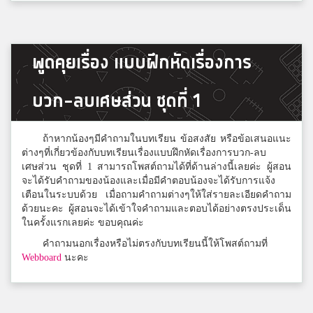
ตะวัน
พูดคุยเรื่อง แบบฝึกหัดเรื่องการ
จุฬาภรณราชวิทยาลัย ชลบุรี
บวก-ลบเศษส่วน ชุดที่ 1
Apitchaya Churuangsakul
นวมินทราชินูทิศ เบญจมราชาลัย
ถ้าหากน้องๆมีคำถามในบทเรียน ข้อสงสัย หรือข้อเสนอแนะ
ต่างๆที่เกี่ยวข้องกับบทเรียนเรื่องแบบฝึกหัดเรื่องการบวก-ลบ
เศษส่วน ชุดที่ 1 สามารถโพสต์ถามได้ที่ด้านล่างนี้เลยค่ะ ผู้สอน
จะได้รับคำถามของน้องและเมื่อมีคำตอบน้องจะได้รับการแจ้ง
ศิษย์ มังกรหลับ
เตือนในระบบด้วย เมื่อถามคำถามต่างๆให้ใส่รายละเอียดคำถาม
สมาชิก Dektalent.com
ด้วยนะคะ ผู้สอนจะได้เข้าใจคำถามและตอบได้อย่างตรงประเด็น
ในครั้งแรกเลยค่ะ ขอบคุณค่ะ
คำถามนอกเรื่องหรือไม่ตรงกับบทเรียนนี้ให้โพสต์ถามที่
กบ
Webboard
นะคะ
สาธิตมหาวิทยาลัยรามคำแหง