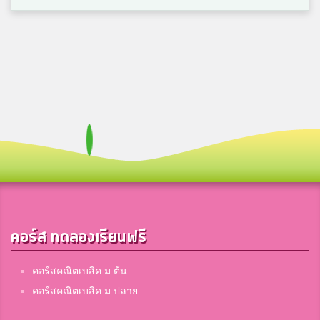
[FB]Gunner6/4
อนุบาลบางมูลนาก
Pok Pak
สมาชิก Dektalent.com
我叫莎兰
มารีย์วิทยา
ตุ๊กติ๊ก
คอร์ส ทดลองเรียนฟรี
อนุบาลศรีประชานุกูล
คอร์สคณิตเบสิค ม.ต้น
คอร์สคณิตเบสิค ม.ปลาย
โจ