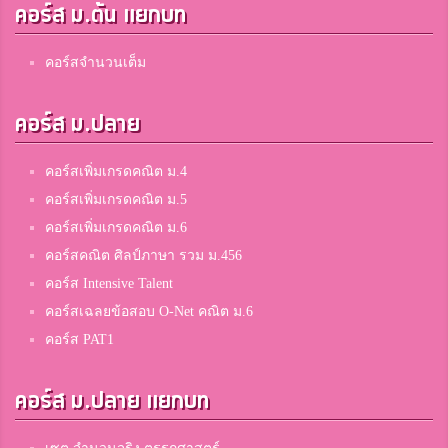
คอร์ส ม.ต้น แยกบท
[MB]Slayer[AI]
คอร์สจำนวนเต็ม
โรงเรียนบางมูลนากภูมิวิทยาคม
คอร์ส ม.ปลาย
Chanatda Kaewwungpa
คอร์สเพิ่มเกรดคณิต ม.4
สมาชิก Dektalent.com
คอร์สเพิ่มเกรดคณิต ม.5
คอร์สเพิ่มเกรดคณิต ม.6
ธีรวัฒน์ คับ
คอร์สคณิต ศิลป์ภาษา รวม ม.456
สมาชิก Dektalent.com
คอร์ส Intensive Talent
คอร์สเฉลยข้อสอบ O-Net คณิต ม.6
คอร์ส PAT1
Siriwara Chaoprasa
บางกะปิ
คอร์ส ม.ปลาย แยกบท