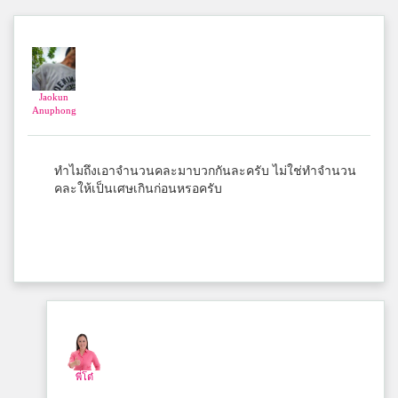
เฮียเกริก บุญคง
วิทยาศาสตร์จุฬาภรณราชวิทยาลัย ตรัง
Jaokun
Natpicha Cherpratoom
Anuphong
สมาชิก Dektalent.com
ทำไมถึงเอาจำนวนคละมาบวกกันละครับ ไม่ใช่ทำจำนวน
คละให้เป็นเศษเกินก่อนหรอครับ
มิกซ์
สมุทรสาครวิทยาลัย
ต่อไง จะใครละ
สมาชิก Dektalent.com
พี่โต๋
เยาวลักษณ์ บัวเกตุ