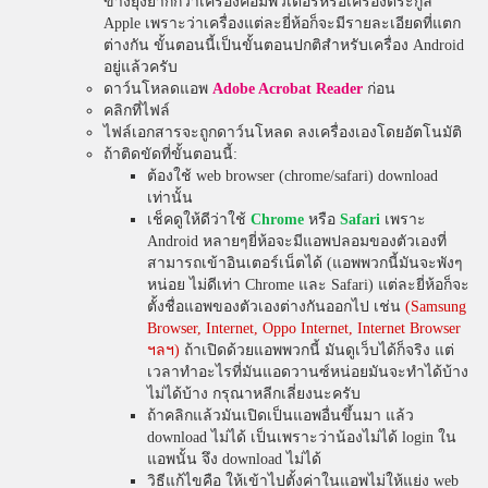
ข้างยุ่งยากกว่าเครื่องคอมพิวเตอร์หรือเครื่องตระกูล
Apple เพราะว่าเครื่องแต่ละยี่ห้อก็จะมีรายละเอียดที่แตก
ต่างกัน ขั้นตอนนี้เป็นขั้นตอนปกติสำหรับเครื่อง Android
อยู่แล้วครับ
ดาว์นโหลดแอพ
Adobe Acrobat Reader
ก่อน
คลิกที่ไฟล์
ไฟล์เอกสารจะถูกดาว์นโหลด ลงเครื่องเองโดยอัตโนมัติ
ถ้าติดขัดที่ขั้นตอนนี้:
ต้องใช้ web browser (chrome/safari) download
เท่านั้น
เช็คดูให้ดีว่าใช้
Chrome
หรือ
Safari
เพราะ
Android หลายๆยี่ห้อจะมีแอพปลอมของตัวเองที่
สามารถเข้าอินเตอร์เน็ตได้ (แอพพวกนี้มันจะพังๆ
หน่อย ไม่ดีเท่า Chrome และ Safari) แต่ละยี่ห้อก็จะ
ตั้งชื่อแอพของตัวเองต่างกันออกไป เช่น
(Samsung
Browser, Internet, Oppo Internet, Internet Browser
ฯลฯ)
ถ้าเปิดด้วยแอพพวกนี้ มันดูเว็บได้ก็จริง แต่
เวลาทำอะไรที่มันแอดวานซ์หน่อยมันจะทำได้บ้าง
ไม่ได้บ้าง กรุณาหลีกเลี่ยงนะครับ
ถ้าคลิกแล้วมันเปิดเป็นแอพอื่นขึ้นมา แล้ว
download ไม่ได้ เป็นเพราะว่าน้องไม่ได้ login ใน
แอพนั้น จึง download ไม่ได้
วิธีแก้ไขคือ ให้เข้าไปตั้งค่าในแอพไม่ให้แย่ง web