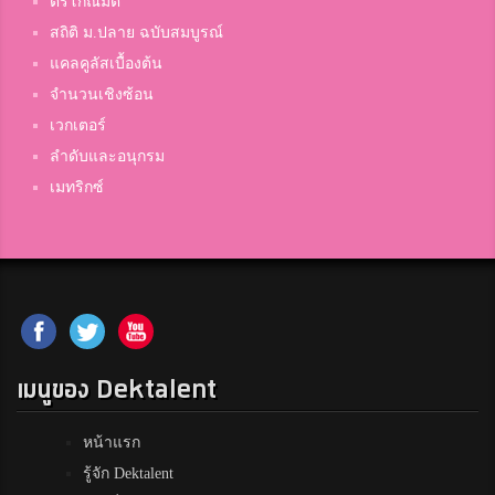
ตรีโกณมิติ
สถิติ ม.ปลาย ฉบับสมบูรณ์
แคลคูลัสเบื้องต้น
จำนวนเชิงซ้อน
เวกเตอร์
ลำดับและอนุกรม
เมทริกซ์
เมนูของ Dektalent
หน้าแรก
รู้จัก Dektalent