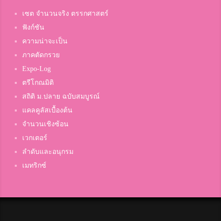
เซต จำนวนจริง ตรรกศาสตร์
ฟังก์ชัน
ความน่าจะเป็น
ภาคตัดกรวย
Expo-Log
ตรีโกณมิติ
สถิติ ม.ปลาย ฉบับสมบูรณ์
แคลคูลัสเบื้องต้น
จำนวนเชิงซ้อน
เวกเตอร์
ลำดับและอนุกรม
เมทริกซ์