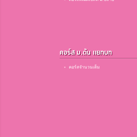
คอร์ส ม.ต้น แยกบท
คอร์สจำนวนเต็ม