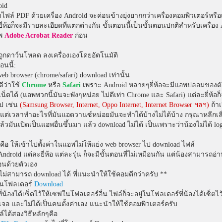
oid
ล์ PDF ด้วยเครื่อง Android จะค่อนข้างยุ่งยากกว่าเครื่องคอมพิวเตอร์หรือ
ยี่ห้อก็จะมีรายละเอียดที่แตกต่างกัน ขั้นตอนนี้เป็นขั้นตอนปกติสำหรับเครื่อง 
อพ
Adobe Acrobat Reader
ก่อน
ูกดาว์นโหลด ลงเครื่องเองโดยอัตโนมัติ
อนนี้:
web browser (chrome/safari) download เท่านั้น
ดีว่าใช้
Chrome
หรือ
Safari
เพราะ Android หลายๆยี่ห้อจะมีแอพปลอมของตั
เน็ตได้ (แอพพวกนี้มันจะพังๆหน่อย ไม่ดีเท่า Chrome และ Safari) แต่ละยี่ห้อก
ป เช่น
(Samsung Browser, Internet, Oppo Internet, Internet Browser ฯลฯ)
ถ้าเ
ง แต่เวลาทำอะไรที่มันแอดวานซ์หน่อยมันจะทำได้บ้างไม่ได้บ้าง กรุณาหลีกเล
ล้วมันเปิดเป็นแอพอื่นขึ้นมา แล้ว download ไม่ได้ เป็นเพราะว่าน้องไม่ได้ lo
ขคือ ให้เข้าไปตั้งค่าในแอพไม่ให้แย่ง web browser ไป download ไฟล์
ndroid แต่ละยี่ห้อ แต่ละรุ่น ก็จะมีขั้นตอนที่ไม่เหมือนกัน แต่น้องสามารถ
อนด้วยตัวเอง
งไม่สามารถ download ได้ พี่แนะนำให้ใช้คอมดีกว่าครับ **
่ในโฟลเดอร์
Download
่น้องได้เซ็ตไว้ให้เซฟในโฟลเดอร์อื่น ไฟล์ก็จะอยู่ในโฟลเดอร์ที่น้องได้เซ็ตไว
่เจอ และไม่ได้เป็นคนตั้งค่าเอง แนะนำให้ใช้คอมพิวเตอร์ครับ
ได้สองวิธีหลักๆคือ