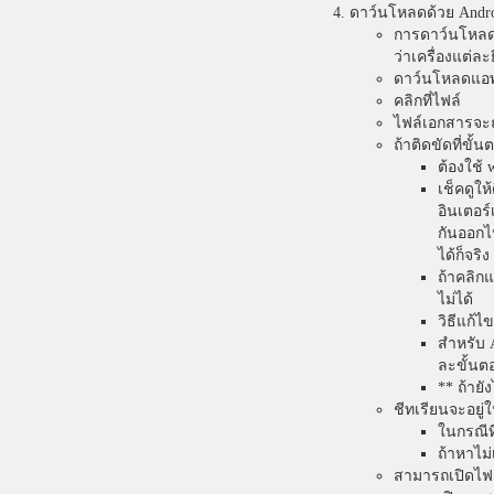
ดาว์นโหลดด้วย Andr
การดาว์นโหลดไฟ
ว่าเครื่องแต่ละ
ดาว์นโหลดแ
คลิกที่ไฟล์
ไฟล์เอกสารจะถ
ถ้าติดขัดที่ขั้นต
ต้องใช้ 
เช็คดูให้
อินเตอร์
กันออกไ
ได้ก็จริ
ถ้าคลิกแ
ไม่ได้
วิธีแก้ไ
สำหรับ A
ละขั้นต
** ถ้ายั
ชีทเรียนจะอยู
ในกรณีที
ถ้าหาไม
สามารถเปิดไฟล์