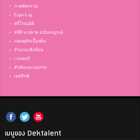
ภาคตัดกรวย
Expo-Log
ตรีโกณมิติ
สถิติ ม.ปลาย ฉบับสมบูรณ์
แคลคูลัสเบื้องต้น
จำนวนเชิงซ้อน
เวกเตอร์
ลำดับและอนุกรม
เมทริกซ์
เมนูของ Dektalent