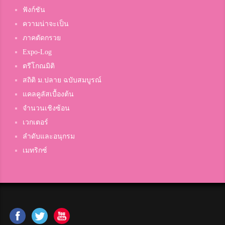
ฟังก์ชัน
ความน่าจะเป็น
ภาคตัดกรวย
Expo-Log
ตรีโกณมิติ
สถิติ ม.ปลาย ฉบับสมบูรณ์
แคลคูลัสเบื้องต้น
จำนวนเชิงซ้อน
เวกเตอร์
ลำดับและอนุกรม
เมทริกซ์