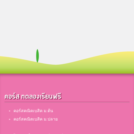
คอร์ส ทดลองเรียนฟรี
คอร์สคณิตเบสิค ม.ต้น
คอร์สคณิตเบสิค ม.ปลาย