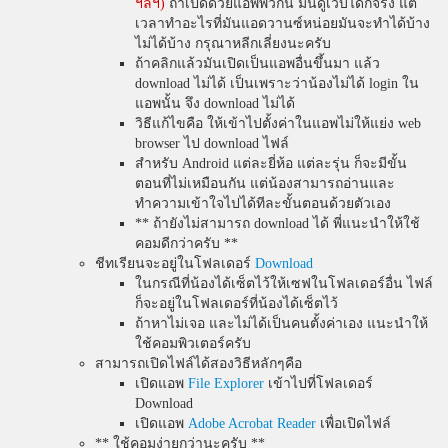
ฯลฯ)
ถ้าเปิดด้วยแอพพวกนี้ มันดูเว็บได้ก็จริง แต่
เวลาทำอะไรที่มันแอดวานซ์หน่อยมันจะทำได้บ้าง
ไม่ได้บ้าง กรุณาหลีกเลี่ยงนะครับ
ถ้าคลิกแล้วมันเปิดเป็นแอพอื่นขึ้นมา แล้ว
download ไม่ได้ เป็นเพราะว่าน้องไม่ได้ login ใน
แอพนั้น จึง download ไม่ได้
วิธีแก้ไขคือ ให้เข้าไปตั้งค่าในแอพไม่ให้แย่ง web
browser ไป download ไฟล์
สำหรับ Android แต่ละยี่ห้อ แต่ละรุ่น ก็จะมีขั้น
ตอนที่ไม่เหมือนกัน แต่น้องสามารถอ่านและ
ทำความเข้าใจไปได้ทีละขั้นตอนด้วยตัวเอง
** ถ้ายังไม่สามารถ download ได้ พี่แนะนำให้ใช้
คอมดีกว่าครับ **
ชีทเรียนจะอยู่ในโฟลเดอร์
Download
ในกรณีที่น้องได้เซ็ตไว้ให้เซฟในโฟลเดอร์อื่น ไฟล์
ก็จะอยู่ในโฟลเดอร์ที่น้องได้เซ็ตไว้
ถ้าหาไม่เจอ และไม่ได้เป็นคนตั้งค่าเอง แนะนำให้
ใช้คอมพิวเตอร์ครับ
สามารถเปิดไฟล์ได้สองวิธีหลักๆคือ
เปิดแอพ
File Explorer
เข้าไปที่โฟลเดอร์
Download
เปิดแอพ
Adobe Acrobat Reader
เพื่อเปิดไฟล์
** ใช้คอมง่ายกว่านะครับ **