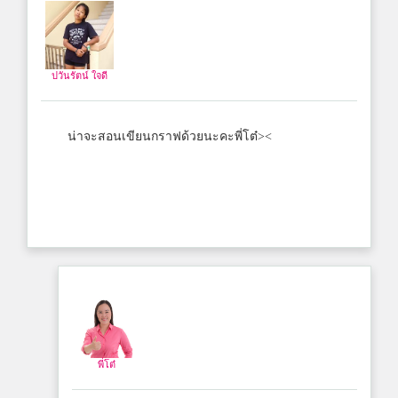
ปวันรัตน์ ใจดี
น่าจะสอนเขียนกราฟด้วยนะคะพี่โต๋><
พี่โต๋