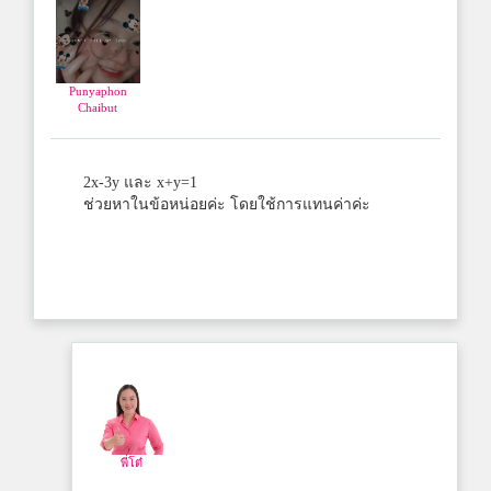
Punyaphon
Chaibut
2x-3y และ x+y=1
ช่วยหาในข้อหน่อยค่ะ โดยใช้การแทนค่าค่ะ
พี่โต๋