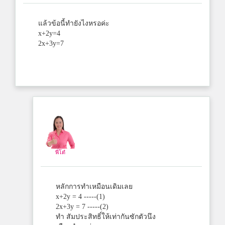
แล้วข้อนี้ทำยังไงหรอค่ะ
x+2y=4
2x+3y=7
พี่โต๋
หลักการทำเหมือนเดิมเลย
x+2y = 4 -----(1)
2x+3y = 7 -----(2)
ทำ สัมประสิทธิ์ให้เท่ากันซักตัวนึง