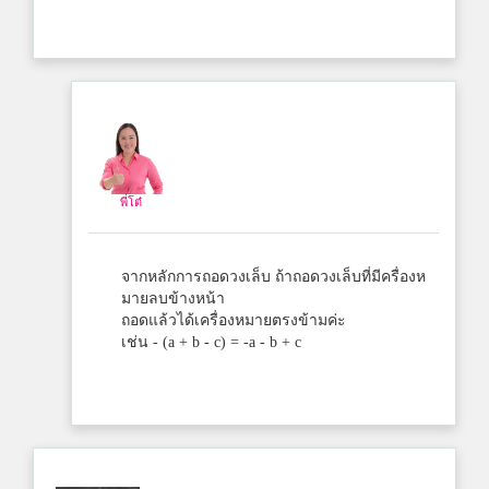
พี่โต๋
จากหลักการถอดวงเล็บ ถ้าถอดวงเล็บที่มีครื่องห
มายลบข้างหน้า
ถอดแล้วได้เครื่องหมายตรงข้ามค่ะ
เช่น - (a + b - c) = -a - b + c