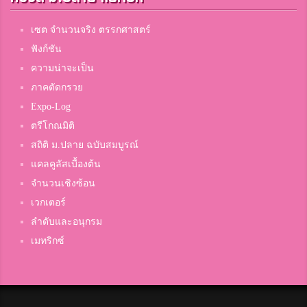
เซต จำนวนจริง ตรรกศาสตร์
ฟังก์ชัน
ความน่าจะเป็น
ภาคตัดกรวย
Expo-Log
ตรีโกณมิติ
สถิติ ม.ปลาย ฉบับสมบูรณ์
แคลคูลัสเบื้องต้น
จำนวนเชิงซ้อน
เวกเตอร์
ลำดับและอนุกรม
เมทริกซ์