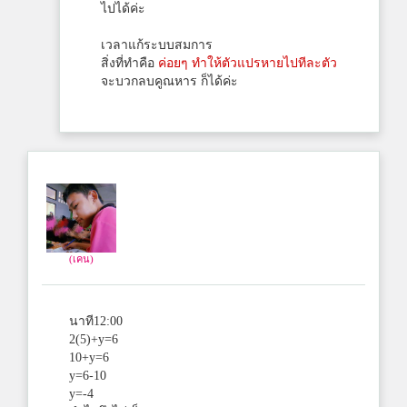
ไปได้ค่ะ
เวลาแก้ระบบสมการ
สิ่งที่ทำคือ
ค่อยๆ ทำให้ตัวแปรหายไปทีละตัว
จะบวกลบคูณหาร ก็ได้ค่ะ
(เคน)
นาที12:00
2(5)+y=6
10+y=6
y=6-10
y=-4