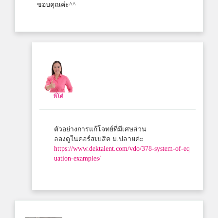
ขอบคุณค่ะ^^
พี่โต๋
ตัวอย่างการแก้โจทย์ที่มีเศษส่วน
ลองดูในคอร์สเบสิค ม.ปลายค่ะ
https://www.dektalent.com/vdo/378-system-of-eq
uation-examples/