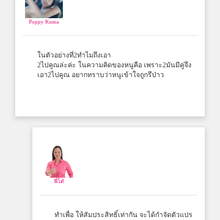
Poppy Kuma
ในตัวอย่างที่2ทำไมถึงเอา
2ไปคูณล่ะค่ะ ในความคิดของหนูคือ เพราะ2มันมีคู่จึง
เอา2ไปคูณ อยากทราบว่าหนูเข้าใจถูกรึป่าว
พี่โต๋
ทำเพื่อ ให้สัมประสิทธิ์เท่ากัน จะได้กำจัดตัวแปร