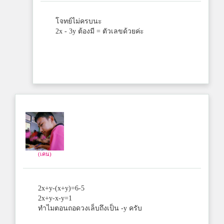
โจทย์ไม่ครบนะ
2x - 3y ต้องมี = ตัวเลขด้วยค่ะ
(เคน)
2x+y-(x+y)=6-5
2x+y-x-y=1
ทำไมตอนถอดวงเล็บถึงเป็น -y ครับ