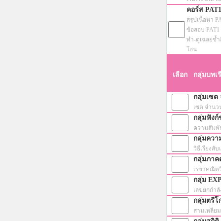
คอร์ส PAT
สรุปเนื้อหา 
ข้อสอบ PAT1 
ทำ-ดูเฉลยซ้ำก
โอน
เลือก
กลุ่มบทเ
กลุ่มเซต
เซต จำนวน
กลุ่มฟังก์
ความสัมพัน
กลุ่มควา
วิธีเรียงสั
กลุ่มภาค
เรขาคณิตว
กลุ่ม E
เลขยกกำลัง
กลุ่มตรีโ
สามเหลี่ย