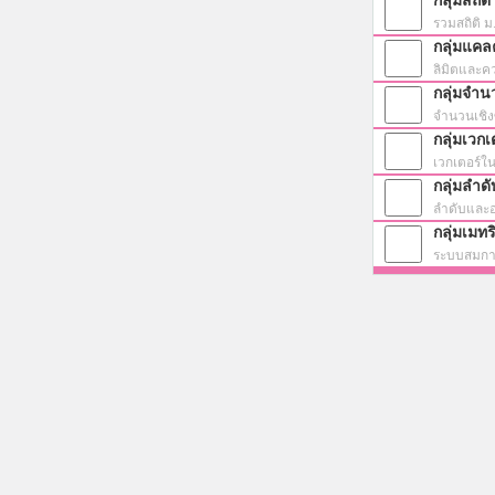
กลุ่มสถิติ
รวมสถิติ 
กลุ่มแคล
ลิมิตและคว
กลุ่มจำน
จำนวนเชิง
กลุ่มเวกเ
เวกเตอร์ใน
กลุ่มลำด
ลำดับและอ
กลุ่มเมทร
ระบบสมการ