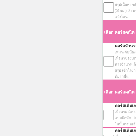
สรุปเนื้อหาค
(51ชม.) เรียนซ
แจ้งโอน
เลือก
คอร์สคณิต
คอร์สจำนวน
เหมาะกับน้องๆ
เนื้อหาของบท
หารจำนวนเต็ม
สรุป เข้าใจง่
ที่ยากขึ้น
เลือก
คอร์สคณิต 
คอร์สเพิ่ม
เนื้อหาคณิต ม
แบบฝึกหัด 1044
ในขั้นตอนแจ
คอร์สเพิ่ม