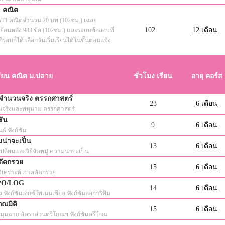
1 คณิต
PAT1 คณิตจำนวน 20 บท (102ชม.) เฉลย
102
12 เดือน
ย้อนหลัง 983 ข้อ (102ชม.) และระบบข้อสอบที่
ี่รอบก็ได้ เลือกวันเริ่มเรียนได้ในขั้นตอนแจ้ง
รียน คณิต ม.ปลาย
ชั่วโมง เรียน
อายุ คอร์ส
 จำนวนจริง ตรรกศาสตร์
23
6 เดือน
จริงและพหุนาม ตรรกศาสตร์
ชัน
9
6 เดือน
ธ์ ฟังก์ชัน
มน่าจะเป็น
13
6 เดือน
บเปลี่ยนและวิธีจัดหมู่ ความน่าจะเป็น
ตัดกรวย
15
6 เดือน
ิเคราะห์ ภาคตัดกรวย
XPO/LOG
14
6 เดือน
 ฟังก์ชันเอกซ์โพเนนเชียล ฟังก์ชันลอการิทึม
กณมิติ
15
6 เดือน
มมุมฉาก อัตราส่วนตรีโกณฯ ฟังก์ชันตรีโกณ